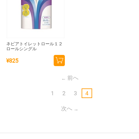
ネピアトイレットロール１２
ロールシングル
¥
825
カー
トに
前へ
追加
1
2
3
4
次へ