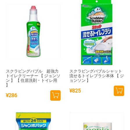
追加
追加
スクラビングバブル 超強力
スクラビングバブルシャット
トイレクリーナー 【 ジョンソ
流せるトイレブラシ本体 【 ジ
ン 】 【 住居洗剤・トイレ用
ョンソン 】
】
¥
825
¥
286
カー
カー
トに
トに
追加
追加