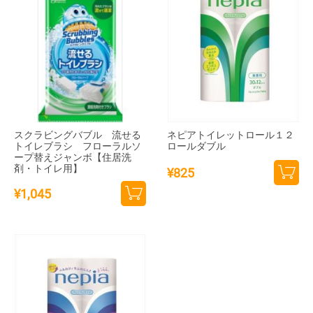
スクラビングバブル 流せる
ネピアトイレットロール１２
トイレブラシ フローラルソ
ロールダブル
ープ替えジャンボ【住居洗
剤・トイレ用】
¥
825
カー
¥
1,045
トに
カー
追加
トに
追加