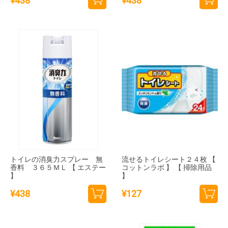
¥
438
¥
438
カー
カー
トに
トに
追加
追加
トイレの消臭力スプレー 無
流せるトイレシート２４枚 【
香料 ３６５ＭＬ 【 エステー
コットンラボ 】 【 掃除用品
】
】
¥
438
¥
127
カー
カー
トに
トに