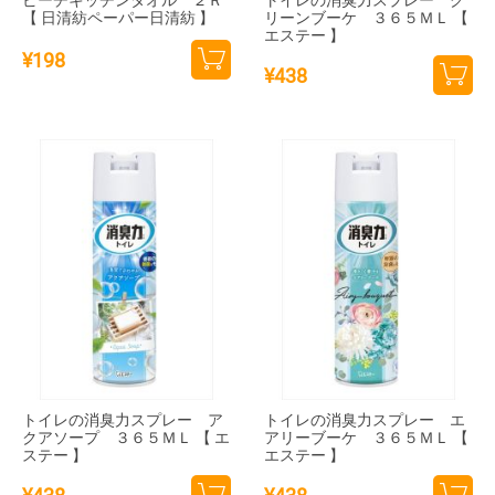
ピーチキッチンタオル ２Ｒ
トイレの消臭力スプレー グ
【 日清紡ペーパー日清紡 】
リーンブーケ ３６５ＭＬ 【
エステー 】
¥
198
¥
438
カー
カー
トに
トに
追加
追加
トイレの消臭力スプレー ア
トイレの消臭力スプレー エ
クアソープ ３６５ＭＬ 【 エ
アリーブーケ ３６５ＭＬ 【
ステー 】
エステー 】