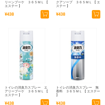
リーンブーケ ３６５ＭＬ 【
クアソープ ３６５ＭＬ 【 エ
エステー 】
ステー 】
¥
438
¥
438
カー
カー
トに
トに
追加
追加
トイレの消臭力スプレー エ
トイレの消臭力スプレー 無
アリーブーケ ３６５ＭＬ 【
香料 ３６５ＭＬ 【 エステー
エステー 】
】
¥
438
¥
438