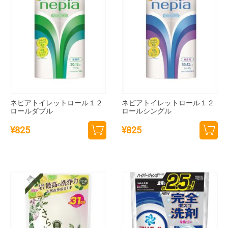
ネピアトイレットロール１２
ネピアトイレットロール１２
ロールダブル
ロールシングル
¥
825
¥
825
カー
カー
トに
トに
追加
追加