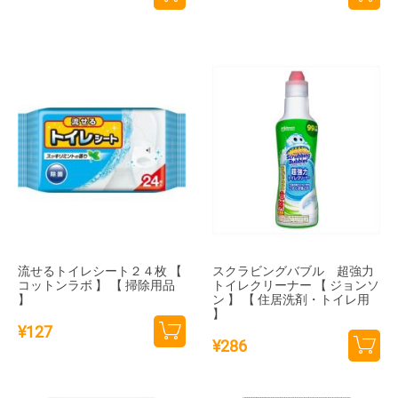
カー
カー
トに
トに
追加
追加
流せるトイレシート２４枚 【
スクラビングバブル 超強力
コットンラボ 】 【 掃除用品
トイレクリーナー 【 ジョンソ
】
ン 】 【 住居洗剤・トイレ用
】
¥
127
¥
286
カー
カー
トに
トに
追加