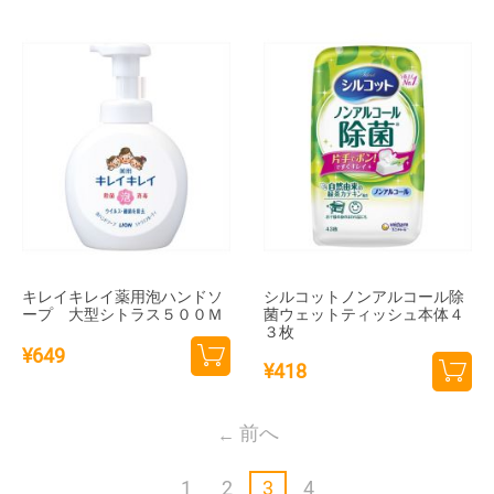
トに
追加
追加
キレイキレイ薬用泡ハンドソ
シルコットノンアルコール除
ープ 大型シトラス５００Ｍ
菌ウェットティッシュ本体４
３枚
¥
649
¥
418
カー
カー
トに
トに
前へ
追加
追加
1
2
3
4