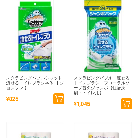
追加
スクラビングバブルシャット
スクラビングバブル 流せる
流せるトイレブラシ本体 【 ジ
トイレブラシ フローラルソ
ョンソン 】
ープ替えジャンボ【住居洗
剤・トイレ用】
¥
825
¥
1,045
カー
カー
トに
トに
追加
追加