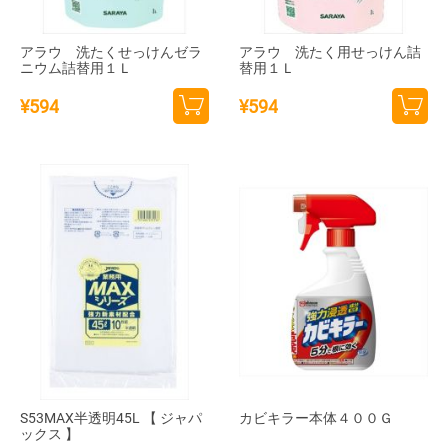
アラウ 洗たくせっけんゼラ
アラウ 洗たく用せっけん詰
ニウム詰替用１Ｌ
替用１Ｌ
¥
594
¥
594
カー
カー
トに
トに
追加
追加
S53MAX半透明45L 【 ジャパ
カビキラー本体４００Ｇ
ックス 】