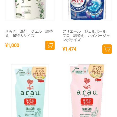
さらさ 洗剤 ジェル 詰替
アリエール ジェルボール
え 超特大サイズ
プロ 詰替え ハイパージャ
ンボサイズ
¥
1,000
¥
1,474
カー
カー
トに
トに
追加
追加