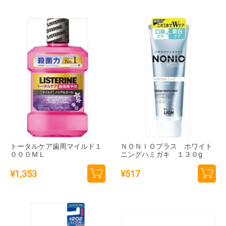
カー
カー
トに
トに
追加
追加
トータルケア歯周マイルド１
ＮＯＮＩＯプラス ホワイト
０００ＭＬ
ニングハミガキ １３０g
¥
1,353
¥
517
カー
カー
トに
トに
追加
追加