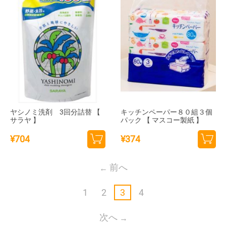
ヤシノミ洗剤 3回分詰替 【
キッチンペーパー８０組３個
サラヤ 】
パック 【 マスコー製紙 】
¥
704
¥
374
カー
カー
トに
トに
前へ
追加
追加
1
2
3
4
次へ