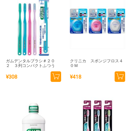
ガムデンタルブラシ＃２０
クリニカ スポンジフロス４
２ ３列コンパクトふつう
０Ｍ
¥
308
¥
418
カー
カー
トに
トに
追加
追加