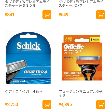
ダヴボディＷプレミアムモイ
ダヴボディＷプレミアムモイ
スチャー替３３０Ｇ
スチャーポンプ
¥
341
¥
649
カー
カー
トに
トに
追加
追加
クアトロ４替刃 ４個入
フュージョンマニュアル替刃
８Ｂ
¥
2,750
¥
4,895