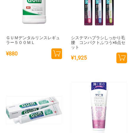
ＧＵＭデンタルリンスレギュ
システマハブラシしっかり毛
ラー５００ＭＬ
腰 コンパクトふつう×6点セ
ット
¥
880
¥
1,925
カー
カー
トに
トに
追加
追加