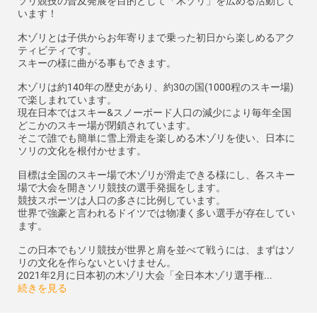
ソリ競技の普及発展を目的として「木ゾリ」を広める活動して
います！
木ゾリとは子供からお年寄りまで乗った初日から楽しめるアク
ティビティです。
スキーの様に曲がる事もできます。
木ゾリは約140年の歴史があり、約30の国(1000程のスキー場)
で楽しまれています。
現在日本ではスキー&スノーボード人口の減少により毎年全国
どこかのスキー場が閉鎖されています。
そこで誰でも簡単に雪上滑走を楽しめる木ゾリを使い、日本に
ソリの文化を根付かせます。
目標は全国のスキー場で木ゾリが滑走できる様にし、各スキー
場で大会を開きソリ競技の選手発掘をします。
競技スポーツは人口の多さに比例しています。
世界で強豪と言われるドイツでは物凄く多い選手が存在してい
ます。
この日本でもソリ競技が世界と肩を並べて戦うには、まずはソ
リの文化を作らないといけません。
2021年2月に日本初の木ゾリ大会「全日本木ゾリ選手権...
続きを見る