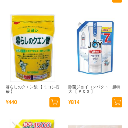
カー
カー
トに
トに
追加
追加
暮らしのクエン酸 【 ミヨシ石
除菌ジョイコンパクト 超特
鹸 】
大 【 Ｐ＆Ｇ 】
¥
440
¥
814
カー
カー
トに
トに
追加
追加