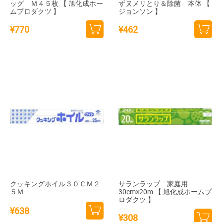
ッグ Ｍ４５枚 【 旭化成ホー
ずヌメリとり＆除菌 本体 【
ムプロダクツ 】
ジョンソン 】
¥
770
¥
462
カー
カー
トに
トに
追加
追加
クッキングホイル３０ＣＭ２
サランラップ 家庭用
５Ｍ
30cm×20m 【 旭化成ホームプ
ロダクツ 】
¥
638
¥
308