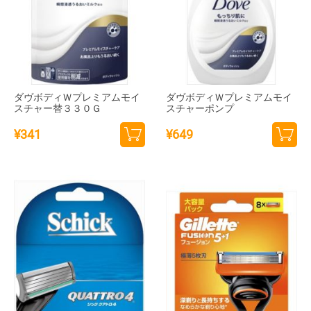
ダヴボディＷプレミアムモイ
ダヴボディＷプレミアムモイ
スチャー替３３０Ｇ
スチャーポンプ
¥
341
¥
649
カー
カー
トに
トに
追加
追加