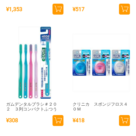
¥
1,353
¥
517
カー
カー
トに
トに
追加
追加
ガムデンタルブラシ＃２０
クリニカ スポンジフロス４
２ ３列コンパクトふつう
０Ｍ
¥
308
¥
418
カー
カー
トに
トに