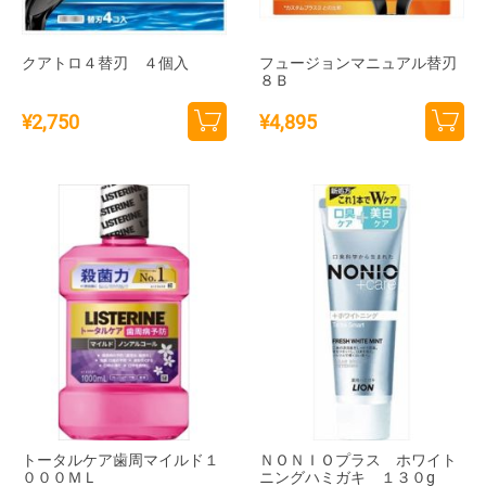
クアトロ４替刃 ４個入
フュージョンマニュアル替刃
８Ｂ
¥
2,750
¥
4,895
カー
カー
トに
トに
追加
追加
トータルケア歯周マイルド１
ＮＯＮＩＯプラス ホワイト
０００ＭＬ
ニングハミガキ １３０g