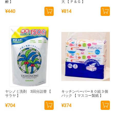
鹸 】
大 【 Ｐ＆Ｇ 】
¥
440
¥
814
カー
カー
トに
トに
追加
追加
ヤシノミ洗剤 3回分詰替 【
キッチンペーパー８０組３個
サラヤ 】
パック 【 マスコー製紙 】
¥
704
¥
374
カー
カー