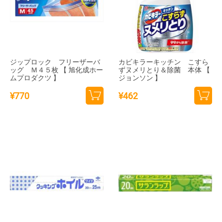
ジップロック フリーザーバ
カビキラーキッチン こすら
ッグ Ｍ４５枚 【 旭化成ホー
ずヌメリとり＆除菌 本体 【
ムプロダクツ 】
ジョンソン 】
¥
770
¥
462
カー
カー
トに
トに
追加
追加