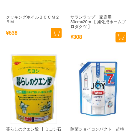
クッキングホイル３０ＣＭ２
サランラップ 家庭用
５Ｍ
30cm×20m 【 旭化成ホームプ
ロダクツ 】
¥
638
¥
308
カー
カー
トに
トに
追加
追加
暮らしのクエン酸 【 ミヨシ石
除菌ジョイコンパクト 超特