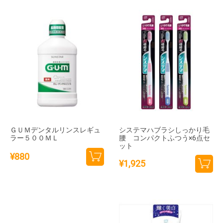
追加
追加
ＧＵＭデンタルリンスレギュ
システマハブラシしっかり毛
ラー５００ＭＬ
腰 コンパクトふつう×6点セ
ット
¥
880
¥
1,925
カー
カー
トに
トに
追加
追加