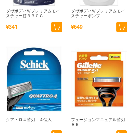
ダヴボディＷプレミアムモイ
ダヴボディＷプレミアムモイ
スチャー替３３０Ｇ
スチャーポンプ
¥
341
¥
649
カー
カー
トに
トに
追加
追加
クアトロ４替刃 ４個入
フュージョンマニュアル替刃
８Ｂ