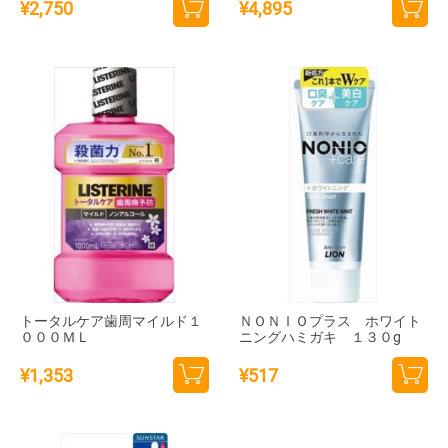
¥
2,750
¥
4,895
カー
カー
トに
トに
追加
追加
トータルケア歯周マイルド１
ＮＯＮＩＯプラス ホワイト
０００ＭＬ
ニングハミガキ １３０g
¥
1,353
¥
517
カー
カー
トに
トに
追加
追加