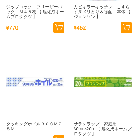
ジップロック フリーザーバ
カビキラーキッチン こすら
ッグ Ｍ４５枚 【 旭化成ホー
ずヌメリとり＆除菌 本体 【
ムプロダクツ 】
ジョンソン 】
¥
770
¥
462
カー
カー
トに
トに
追加
追加
クッキングホイル３０ＣＭ２
サランラップ 家庭用
５Ｍ
30cm×20m 【 旭化成ホームプ
ロダクツ 】