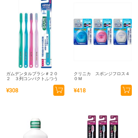
ガムデンタルブラシ＃２０
クリニカ スポンジフロス４
２ ３列コンパクトふつう
０Ｍ
¥
308
¥
418
カー
カー
トに
トに
追加
追加