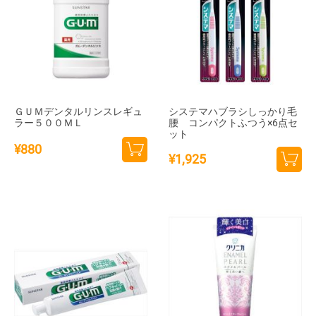
ＧＵＭデンタルリンスレギュ
システマハブラシしっかり毛
ラー５００ＭＬ
腰 コンパクトふつう×6点セ
ット
¥
880
¥
1,925
カー
カー
トに
トに
追加
追加