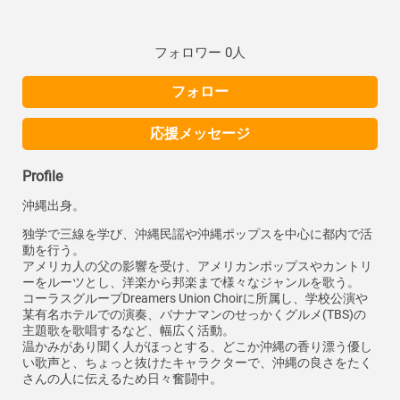
フォロワー 0人
フォロー
応援メッセージ
Profile
沖縄出身。
独学で三線を学び、沖縄民謡や沖縄ポップスを中心に都内で活
動を行う。
アメリカ人の父の影響を受け、アメリカンポップスやカントリ
ーをルーツとし、洋楽から邦楽まで様々なジャンルを歌う。
コーラスグループDreamers Union Choirに所属し、学校公演や
某有名ホテルでの演奏、バナナマンのせっかくグルメ(TBS)の
主題歌を歌唱するなど、幅広く活動。
温かみがあり聞く人がほっとする、どこか沖縄の香り漂う優し
い歌声と、ちょっと抜けたキャラクターで、沖縄の良さをたく
さんの人に伝えるため日々奮闘中。