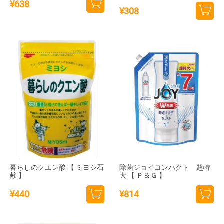
¥
638
¥
308
カー
カー
トに
トに
追加
追加
暮らしのクエン酸 【 ミヨシ石
除菌ジョイコンパクト 超特
鹸 】
大 【 Ｐ＆Ｇ 】
¥
440
¥
814
カー
カー
トに
トに