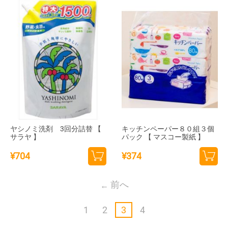
追加
追加
ヤシノミ洗剤 3回分詰替 【
キッチンペーパー８０組３個
サラヤ 】
パック 【 マスコー製紙 】
¥
704
¥
374
カー
カー
トに
トに
前へ
追加
追加
1
2
3
4