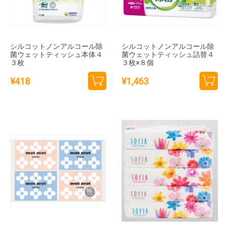
シルコットノンアルコール除
シルコットノンアルコール除
菌ウェットティッシュ本体４
菌ウェットティッシュ詰替４
３枚
３枚×８個
¥
418
¥
1,463
カー
カー
トに
トに
追加
追加