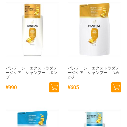
追加
追加
パンテーン エクストラダメ
パンテーン エクストラダメ
ージケア シャンプー ポン
ージケア シャンプー つめ
プ
かえ
¥
990
¥
605
カー
カー
トに
トに
追加
追加