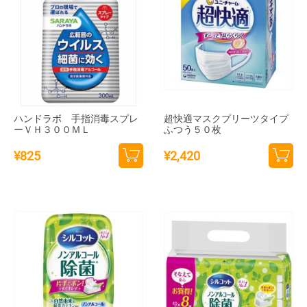
ハンドラボ 手指消毒スプレ
超快適マスクプリーツタイプ
ーＶＨ３００ＭＬ
ふつう５０枚
¥
825
¥
2,420
カー
カー
トに
トに
追加
追加