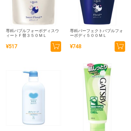
専科バブルフォーボディスウ
専科パーフェクトバブルフォ
ィートＦ替３５０ＭＬ
ーボディ５００ＭＬ
¥
517
¥
748
カー
カー
トに
トに
追加
追加