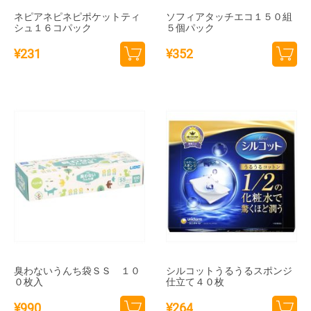
ネピアネピネピポケットティ
ソフィアタッチエコ１５０組
シュ１６コパック
５個パック
¥
231
¥
352
カー
カー
トに
トに
追加
追加
臭わないうんち袋ＳＳ １０
シルコットうるうるスポンジ
０枚入
仕立て４０枚
¥
990
¥
264