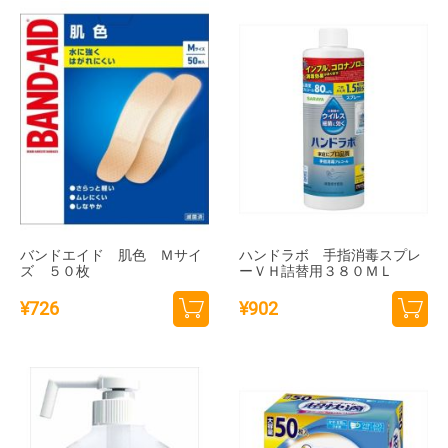
バンドエイド 肌色 Ｍサイ
ハンドラボ 手指消毒スプレ
ズ ５０枚
ーＶＨ詰替用３８０ＭＬ
¥
726
¥
902
カー
カー
トに
トに
追加
追加