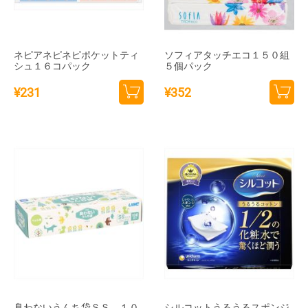
ネピアネピネピポケットティ
ソフィアタッチエコ１５０組
シュ１６コパック
５個パック
¥
231
¥
352
カー
カー
トに
トに
追加
追加
臭わないうんち袋ＳＳ １０
シルコットうるうるスポンジ