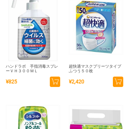
ハンドラボ 手指消毒スプレ
超快適マスクプリーツタイプ
ーＶＨ３００ＭＬ
ふつう５０枚
¥
825
¥
2,420
カー
カー
トに
トに
追加
追加