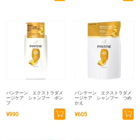
カー
カー
トに
トに
追加
追加
パンテーン エクストラダメ
パンテーン エクストラダメ
ージケア シャンプー ポン
ージケア シャンプー つめ
プ
かえ
¥
990
¥
605
カー
カー
トに
トに
追加
追加