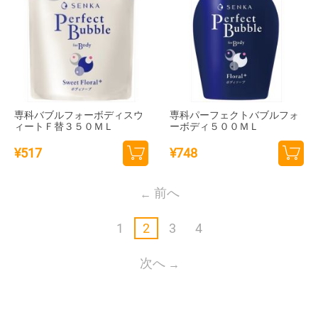
専科バブルフォーボディスウ
専科パーフェクトバブルフォ
ィートＦ替３５０ＭＬ
ーボディ５００ＭＬ
¥
517
¥
748
カー
カー
トに
トに
前へ
追加
追加
1
2
3
4
次へ