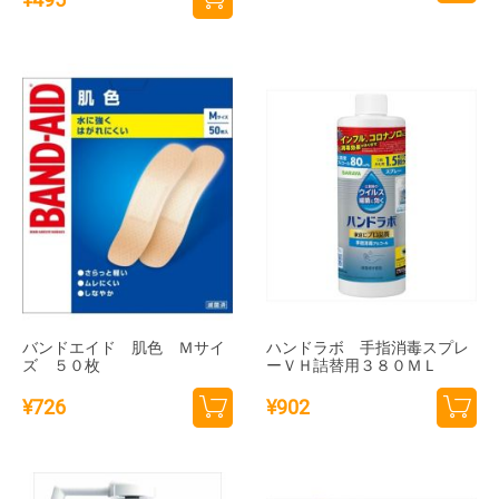
カー
カー
トに
トに
追加
追加
バンドエイド 肌色 Ｍサイ
ハンドラボ 手指消毒スプレ
ズ ５０枚
ーＶＨ詰替用３８０ＭＬ
¥
726
¥
902
カー
カー
トに
トに
追加
追加