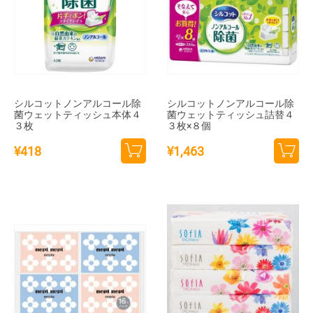
シルコットノンアルコール除
シルコットノンアルコール除
菌ウェットティッシュ本体４
菌ウェットティッシュ詰替４
３枚
３枚×８個
¥
418
¥
1,463
カー
カー
トに
トに
追加
追加