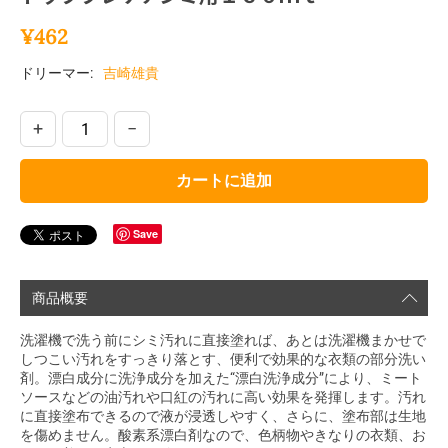
¥
462
ドリーマー:
吉崎雄貴
+
−
カートに追加
Save
商品概要
洗濯機で洗う前にシミ汚れに直接塗れば、あとは洗濯機まかせで
しつこい汚れをすっきり落とす、便利で効果的な衣類の部分洗い
剤。漂白成分に洗浄成分を加えた“漂白洗浄成分”により、ミート
ソースなどの油汚れや口紅の汚れに高い効果を発揮します。汚れ
に直接塗布できるので液が浸透しやすく、さらに、塗布部は生地
を傷めません。酸素系漂白剤なので、色柄物やきなりの衣類、お