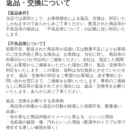
返品・交換について
【返品条件】
当店では原則として、お客様都合による返品、交換は、対応いた
しかねますのであらかじめご了承ください。配送された商品等が
不良品等の場合は、「不良品等について」の記載に従い対応いた
します。
【不良品等について】
初期不良、配送された商品等が品違い又は数量不足によりお客様
のご注文内容と異なる場合は、お客様は、当社に対し、商品等の
到着日から1か月以内にご連絡ください。当社は、指定した期間
内にお客様からご連絡をいただいた場合に限り、返品・交換等の
対応をいたします。この場合、送料は当社負担とさせていただき
ます。 返品・交換等の対応をご希望のお客様は、必ず事前にお
問い合わせ窓口まで、ご連絡をお願いいたします。事前のご連絡
なしに商品等が返送されてきた場合には、返品・交換等をお断り
いたします。あらかじめご了承ください。
返品・交換をお断りする具体例
・商品等の到着から規定の日数が経過した初期不良、数量違い、
品違い
・色や形など商品外観がイメージと異なる、といった理由
・化粧箱の破損・傷・汚れといった理由（配達中のトラブル等で
発生する著しい破損を除く）