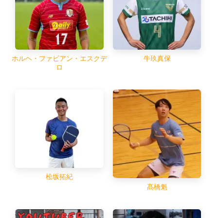
ホルヘ・ファビアン・エスクデ
牛玖真保
ロ
松坂拓紀
髙橋魁