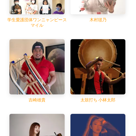
学生愛護団体ワンニャンピース
木村毬乃
マイル
吉崎雄貴
太鼓打ち 小林太郎