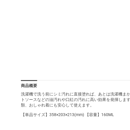
商品概要
洗濯機で洗う前にシミ汚れに直接塗れば、あとは洗濯機まか
トソースなどの油汚れや口紅の汚れに高い効果を発揮しま
類、おしゃれ着にも安心して使えます。
【単品サイズ】358×203×213(mm) 【容量】160ML