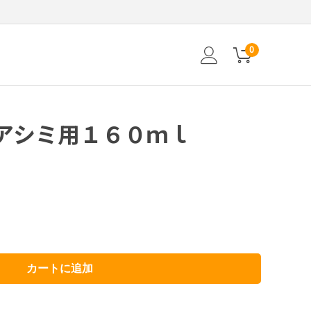
0
アシミ用１６０ｍｌ
カートに追加