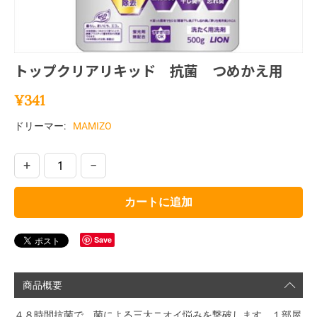
トップクリアリキッド 抗菌 つめかえ用
¥
341
ドリーマー:
MAMIZO
+
−
カートに追加
Save
商品概要
４８時間抗菌で、菌による三大ニオイ悩みを撃破します。１部屋