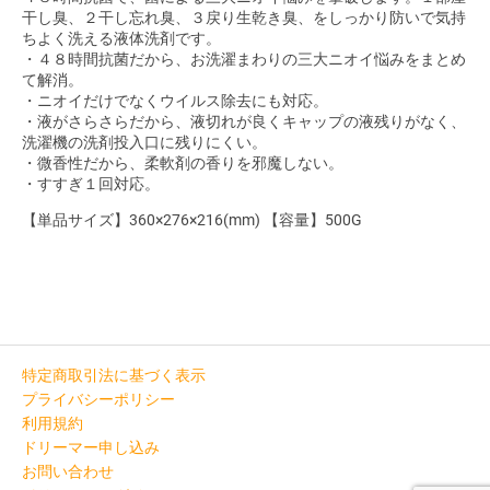
干し臭、２干し忘れ臭、３戻り生乾き臭、をしっかり防いで気持
ちよく洗える液体洗剤です。
・４８時間抗菌だから、お洗濯まわりの三大ニオイ悩みをまとめ
て解消。
・ニオイだけでなくウイルス除去にも対応。
・液がさらさらだから、液切れが良くキャップの液残りがなく、
洗濯機の洗剤投入口に残りにくい。
・微香性だから、柔軟剤の香りを邪魔しない。
・すすぎ１回対応。
【単品サイズ】360×276×216(mm) 【容量】500G
特定商取引法に基づく表示
プライバシーポリシー
利用規約
ドリーマー申し込み
お問い合わせ