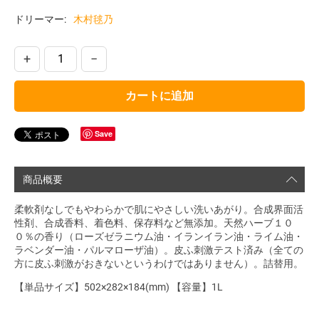
ドリーマー:
木村毬乃
+
−
カートに追加
Save
商品概要
柔軟剤なしでもやわらかで肌にやさしい洗いあがり。合成界面活
性剤、合成香料、着色料、保存料など無添加。天然ハーブ１０
０％の香り（ローズゼラニウム油・イランイラン油・ライム油・
ラベンダー油・パルマローザ油）。皮ふ刺激テスト済み（全ての
方に皮ふ刺激がおきないというわけではありません）。詰替用。
【単品サイズ】502×282×184(mm) 【容量】1L