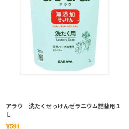
アラウ 洗たくせっけんゼラニウム詰替用１
Ｌ
¥
594