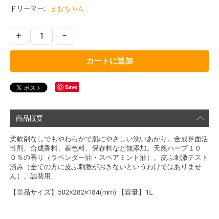
ドリーマー:
まおちゃん
+
−
カートに追加
Save
商品概要
柔軟剤なしでもやわらかで肌にやさしい洗いあがり。合成界面活
性剤、合成香料、着色料、保存料など無添加。天然ハーブ１０
０％の香り（ラベンダー油・スペアミント油）。皮ふ刺激テスト
済み（全ての方に皮ふ刺激がおきないというわけではありませ
ん）。詰替用
【単品サイズ】502×282×184(mm) 【容量】1L