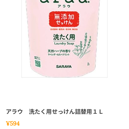
アラウ 洗たく用せっけん詰替用１Ｌ
¥
594