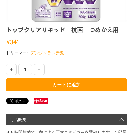
トップクリアリキッド 抗菌 つめかえ用
¥
341
ドリーマー:
デンジャラス赤鬼
+
−
カートに追加
Save
商品概要
４８時間抗菌で、菌による三大ニオイ悩みを撃破します。１部屋