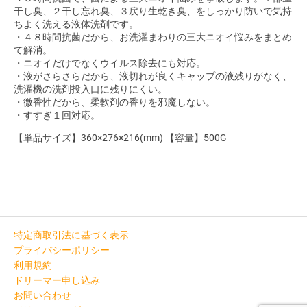
干し臭、２干し忘れ臭、３戻り生乾き臭、をしっかり防いで気持
ちよく洗える液体洗剤です。
・４８時間抗菌だから、お洗濯まわりの三大ニオイ悩みをまとめ
て解消。
・ニオイだけでなくウイルス除去にも対応。
・液がさらさらだから、液切れが良くキャップの液残りがなく、
洗濯機の洗剤投入口に残りにくい。
・微香性だから、柔軟剤の香りを邪魔しない。
・すすぎ１回対応。
【単品サイズ】360×276×216(mm) 【容量】500G
特定商取引法に基づく表示
プライバシーポリシー
利用規約
ドリーマー申し込み
お問い合わせ