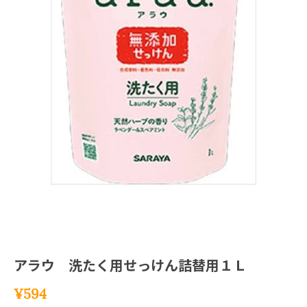
アラウ 洗たく用せっけん詰替用１Ｌ
¥
594