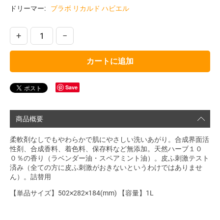
ドリーマー:
ブラボ リカルド ハビエル
+
−
カートに追加
Save
商品概要
柔軟剤なしでもやわらかで肌にやさしい洗いあがり。合成界面活
性剤、合成香料、着色料、保存料など無添加。天然ハーブ１０
０％の香り（ラベンダー油・スペアミント油）。皮ふ刺激テスト
済み（全ての方に皮ふ刺激がおきないというわけではありませ
ん）。詰替用
【単品サイズ】502×282×184(mm) 【容量】1L