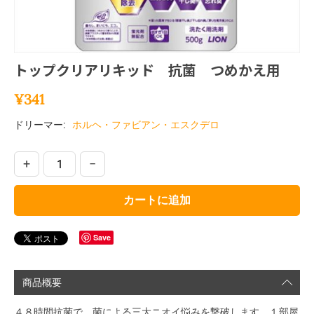
トップクリアリキッド 抗菌 つめかえ用
¥
341
ドリーマー:
ホルヘ・ファビアン・エスクデロ
+
−
カートに追加
Save
商品概要
４８時間抗菌で、菌による三大ニオイ悩みを撃破します。１部屋