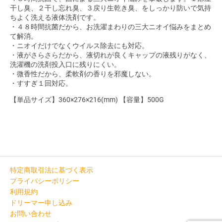
干し臭、２干し忘れ臭、３戻り生乾き臭、をしっかり防いで気持
ちよく洗える液体洗剤です。
・４８時間抗菌だから、お洗濯まわりの三大ニオイ悩みをまとめ
て解消。
・ニオイだけでなくウイルス除去にも対応。
・液がさらさらだから、液切れが良くキャップの液残りがなく、
洗濯機の洗剤投入口に残りにくい。
・微香性だから、柔軟剤の香りを邪魔しない。
・すすぎ１回対応。
【単品サイズ】360×276×216(mm) 【容量】500G
特定商取引法に基づく表示
プライバシーポリシー
利用規約
ドリーマー申し込み
お問い合わせ