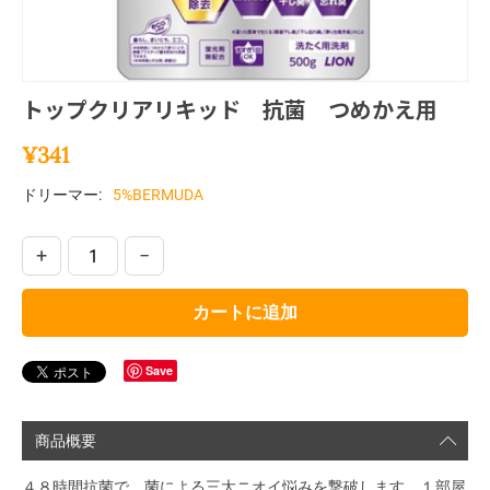
トップクリアリキッド 抗菌 つめかえ用
¥
341
ドリーマー:
5%BERMUDA
+
−
カートに追加
Save
商品概要
４８時間抗菌で、菌による三大ニオイ悩みを撃破します。１部屋