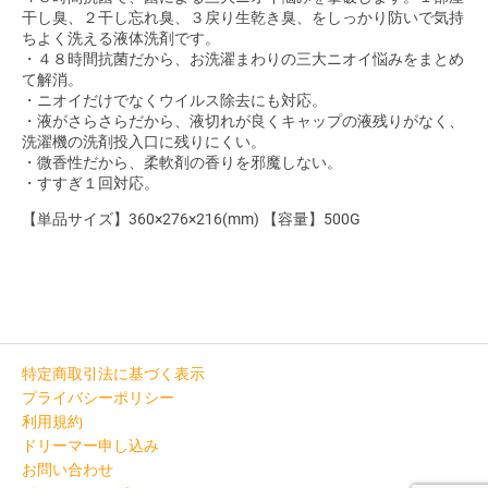
干し臭、２干し忘れ臭、３戻り生乾き臭、をしっかり防いで気持
ちよく洗える液体洗剤です。
・４８時間抗菌だから、お洗濯まわりの三大ニオイ悩みをまとめ
て解消。
・ニオイだけでなくウイルス除去にも対応。
・液がさらさらだから、液切れが良くキャップの液残りがなく、
洗濯機の洗剤投入口に残りにくい。
・微香性だから、柔軟剤の香りを邪魔しない。
・すすぎ１回対応。
【単品サイズ】360×276×216(mm) 【容量】500G
特定商取引法に基づく表示
プライバシーポリシー
利用規約
ドリーマー申し込み
お問い合わせ