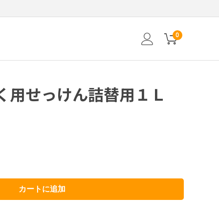
0
く用せっけん詰替用１Ｌ
カートに追加