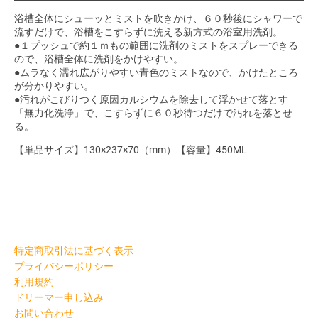
浴槽全体にシューッとミストを吹きかけ、６０秒後にシャワーで
流すだけで、浴槽をこすらずに洗える新方式の浴室用洗剤。
●１プッシュで約１ｍもの範囲に洗剤のミストをスプレーできる
ので、浴槽全体に洗剤をかけやすい。
●ムラなく濡れ広がりやすい青色のミストなので、かけたところ
が分かりやすい。
●汚れがこびりつく原因カルシウムを除去して浮かせて落とす
「無力化洗浄」で、こすらずに６０秒待つだけで汚れを落とせ
る。
【単品サイズ】130×237×70（mm）【容量】450ML
特定商取引法に基づく表示
プライバシーポリシー
利用規約
ドリーマー申し込み
お問い合わせ