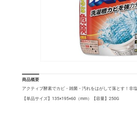
商品概要
アクティブ酵素でカビ・雑菌・汚れをはがして落とす！非
【単品サイズ】135×195×60（mm）【容量】250G