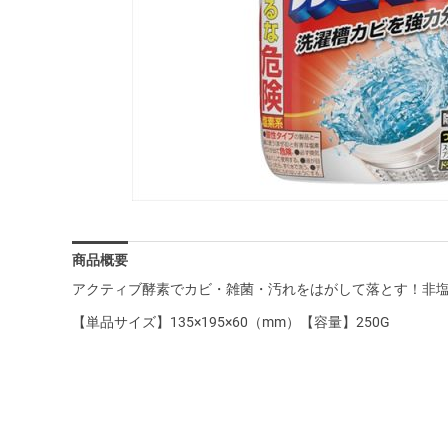
商品概要
アクティブ酵素でカビ・雑菌・汚れをはがして落とす！非
【単品サイズ】135×195×60（mm）【容量】250G