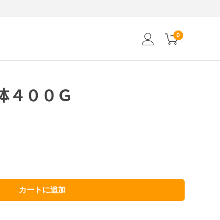
0
体４００Ｇ
カートに追加