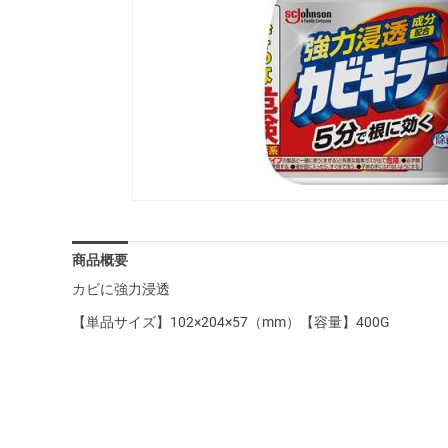
商品概要
カビに強力浸透
【単品サイズ】102×204×57（mm）【容量】400G