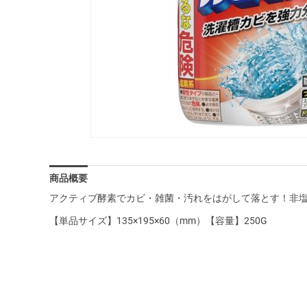
商品概要
アクティブ酵素でカビ・雑菌・汚れをはがして落とす！非
【単品サイズ】135×195×60（mm）【容量】250G