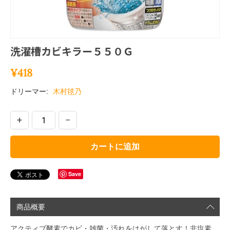
洗濯槽カビキラー５５０Ｇ
¥
418
ドリーマー:
木村毬乃
+
−
カートに追加
Save
商品概要
アクティブ酵素でカビ・雑菌・汚れをはがして落とす！非塩素