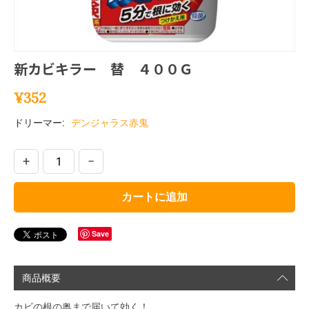
新カビキラー 替 ４００Ｇ
¥
352
ドリーマー:
デンジャラス赤鬼
+
−
カートに追加
Save
商品概要
カビの根の奥まで届いて効く！