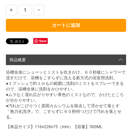
+
−
カートに追加
Save
商品概要
浴槽全体にシューッとミストを吹きかけ、６０秒後にシャワーで
流すだけで、浴槽をこすらずに洗える新方式の浴室用洗剤。
●１プッシュで約１ｍもの範囲に洗剤のミストをスプレーできる
ので、浴槽全体に洗剤をかけやすい。
●ムラなく濡れ広がりやすい青色のミストなので、かけたところ
が分かりやすい。
●汚れがこびりつく原因カルシウムを除去して浮かせて落とす
「無力化洗浄」で、こすらずに６０秒待つだけで汚れを落とせ
る。
【単品サイズ】116×228×75（mm）【容量】500ML