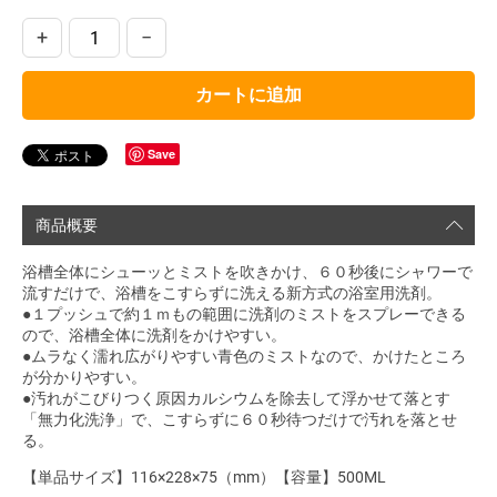
+
−
カートに追加
Save
商品概要
浴槽全体にシューッとミストを吹きかけ、６０秒後にシャワーで
流すだけで、浴槽をこすらずに洗える新方式の浴室用洗剤。
●１プッシュで約１ｍもの範囲に洗剤のミストをスプレーできる
ので、浴槽全体に洗剤をかけやすい。
●ムラなく濡れ広がりやすい青色のミストなので、かけたところ
が分かりやすい。
●汚れがこびりつく原因カルシウムを除去して浮かせて落とす
「無力化洗浄」で、こすらずに６０秒待つだけで汚れを落とせ
る。
【単品サイズ】116×228×75（mm）【容量】500ML