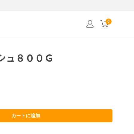
0
シュ８００Ｇ
カートに追加