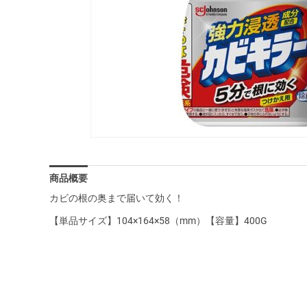
商品概要
カビの根の奥まで届いて効く！
【単品サイズ】104×164×58（mm）【容量】400G