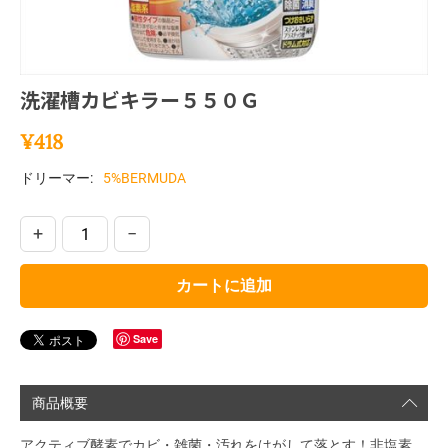
洗濯槽カビキラー５５０Ｇ
¥
418
ドリーマー:
5%BERMUDA
+
−
カートに追加
Save
商品概要
アクティブ酵素でカビ・雑菌・汚れをはがして落とす！非塩素