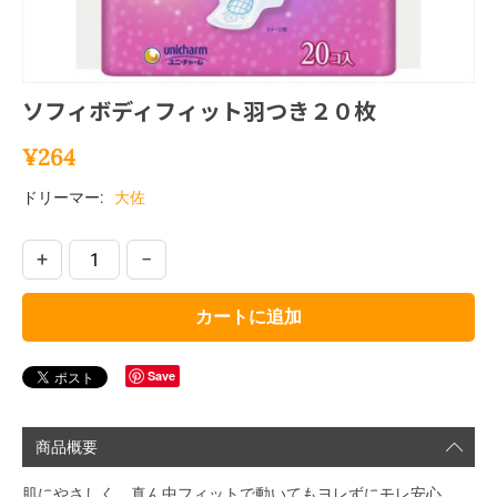
ソフィボディフィット羽つき２０枚
¥
264
ドリーマー:
大佐
+
−
カートに追加
Save
商品概要
肌にやさしく、真ん中フィットで動いてもヨレずにモレ安心。