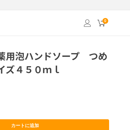
0
薬用泡ハンドソープ つめ
イズ４５０ｍｌ
カートに追加