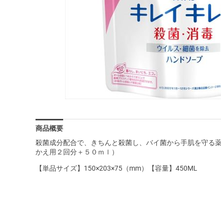
商品概要
殺菌成分配合で、きちんと殺菌し、バイ菌から手肌を守る
かえ用２回分＋５０ｍｌ）
【単品サイズ】150×203×75（mm）【容量】450ML