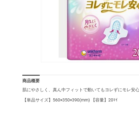
商品概要
肌にやさしく、真ん中フィットで動いてもヨレずにモレ安
【単品サイズ】560×350×390(mm) 【容量】20ﾏｲ