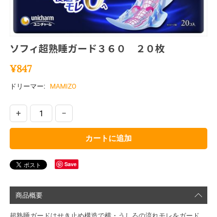
ソフィ超熟睡ガード３６０ ２０枚
¥
847
ドリーマー:
MAMIZO
+
−
カートに追加
Save
商品概要
超熟睡ガードはせき止め構造で横・うしろの流れモレをガード。