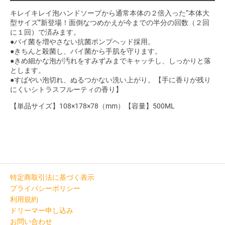
キレイキレイ泡ハンドソープから通常本体の２倍入った“本体大
型サイズ”新登場！面倒なつめかえが今までの半分の回数（２回
に１回）で済みます。
●バイ菌を増やさない抗菌ポンプヘッド採用。
●きちんと殺菌し、バイ菌から手肌を守ります。
●きめ細かな泡が汚れをすみずみまでキャッチし、しっかりと落
とします。
●すばやい泡切れ、ぬるつかない洗い上がり。【手に香りが残り
にくいシトラスフルーティの香り】
【単品サイズ】108×178×78（mm）【容量】500ML
特定商取引法に基づく表示
プライバシーポリシー
利用規約
ドリーマー申し込み
お問い合わせ