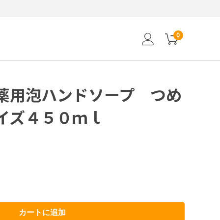
0
薬用泡ハンドソープ つめ
イズ４５０ｍｌ
カートに追加