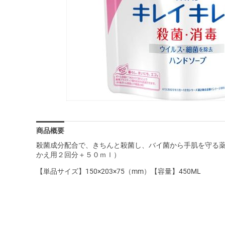
商品概要
殺菌成分配合で、きちんと殺菌し、バイ菌から手肌を守る
かえ用２回分＋５０ｍｌ）
【単品サイズ】150×203×75（mm）【容量】450ML