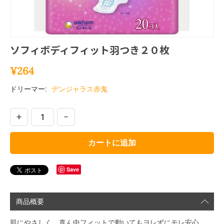
ソフィボディフィット羽つき２０枚
¥
264
ドリーマー:
デンジャラス赤鬼
+
−
カートに追加
Save
商品概要
肌にやさしく、真ん中フィットで動いてもヨレずにモレ安心。