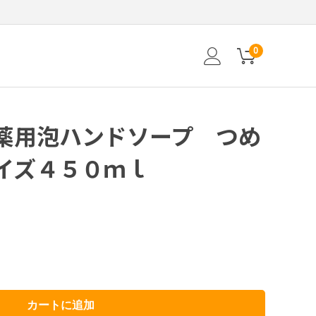
0
薬用泡ハンドソープ つめ
イズ４５０ｍｌ
カートに追加