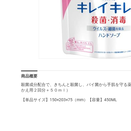
商品概要
殺菌成分配合で、きちんと殺菌し、バイ菌から手肌を守る
かえ用２回分＋５０ｍｌ）
【単品サイズ】150×203×75（mm）【容量】450ML