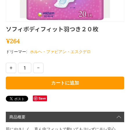
ソフィボディフィット羽つき２０枚
¥
264
ドリーマー:
ホルヘ・ファビアン・エスクデロ
+
−
カートに追加
Save
商品概要
肌にやさしく、真ん中フィットで動いてもヨレずにモレ安心。