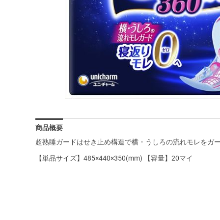
商品概要
超熟睡ガードはせき止め構造で横・うしろの流れモレをガ
【単品サイズ】485×440×350(mm) 【容量】20マイ