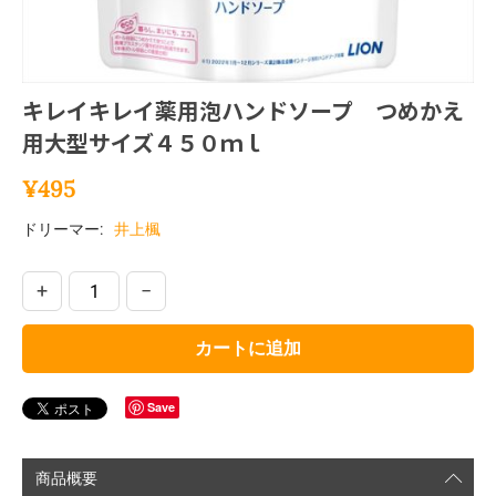
キレイキレイ薬用泡ハンドソープ つめかえ
用大型サイズ４５０ｍｌ
¥
495
ドリーマー:
井上楓
+
−
カートに追加
Save
商品概要