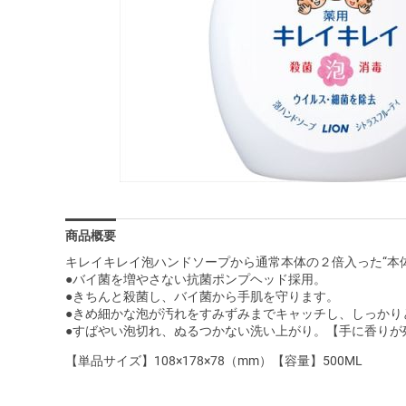
商品概要
キレイキレイ泡ハンドソープから通常本体の２倍入った“本
●バイ菌を増やさない抗菌ポンプヘッド採用。
●きちんと殺菌し、バイ菌から手肌を守ります。
●きめ細かな泡が汚れをすみずみまでキャッチし、しっかり
●すばやい泡切れ、ぬるつかない洗い上がり。【手に香りが
【単品サイズ】108×178×78（mm）【容量】500ML