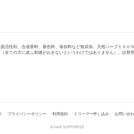
界面活性剤、合成香料、着色料、保存料など無添加。天然ハーブ１００
み（全ての方に皮ふ刺激がおきないというわけではありません）。詰替
示
プライバシーポリシー
利用規約
ドリーマー申し込み
お問い合
© FAIR SUPPORTER