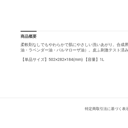
商品概要
柔軟剤なしでもやわらかで肌にやさしい洗いあがり。合成
油・ラベンダー油・パルマローザ油）。皮ふ刺激テスト済
【単品サイズ】502×282×184(mm) 【容量】1L
特定商取引法に基づく表