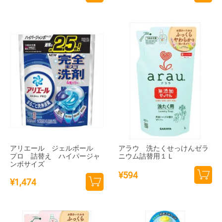
カー
カー
トに
トに
追加
追加
アリエール ジェルボール
アラウ 洗たくせっけんゼラ
プロ 詰替え ハイパージャ
ニウム詰替用１Ｌ
ンボサイズ
¥
594
¥
1,474
カー
カー
トに
トに
追加
追加