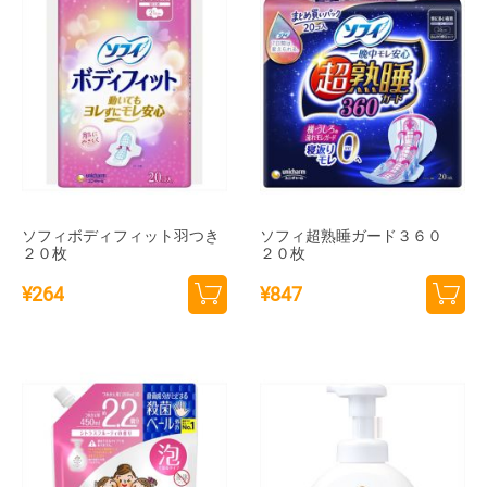
ソフィボディフィット羽つき
ソフィ超熟睡ガード３６０
２０枚
２０枚
¥
264
¥
847
カー
カー
トに
トに
追加
追加