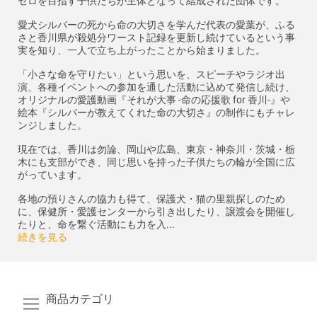
ゼロを目指す子供たちが主体となって結成された団体です。
愛犬シルバーの死から命の大切さを学んだ代表の愛葉が、ふる
さと香川県が殺処分ワースト記録を更新し続けているという事
実を知り、一人で立ち上がったことから始まりました。
「小さな命を守りたい」という思いを、スピーチやラジオ出
演、各種イベントへの参加を通した活動に込めて発信し続け、
オリジナルの愛護動画『それが大事 -命の応援歌 for 香川-』や
絵本『シルバーが教えてくれた命の大切さ』の制作にもチャレ
ンジしました。
現在では、香川は勿論、岡山や広島、東京・神奈川・茨城・栃
木にも支部ができ、同じ思いを持った子供たちの輪が全国に広
がっています。
各地の預りさんの協力も得て、保護犬・猫の里親探しのため
に、保健所・愛護センターから引き出したり、譲渡会を開催し
たりと、命を繋ぐ活動にも力を入...
続きを見る
商品カテゴリ