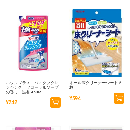
カー
トに
トに
追加
追加
ルックプラス バスタブクレ
オール床クリーナーシート８
ンジング フローラルソープ
枚
の香り 詰替 450ML
¥
594
¥
242
カー
カー
トに
トに
追加
追加