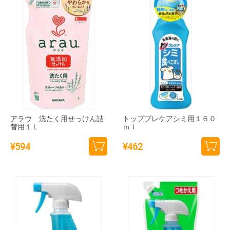
アラウ 洗たく用せっけん詰
トッププレケアシミ用１６０
替用１Ｌ
ｍｌ
¥
594
¥
462
カー
カー
トに
トに
追加
追加