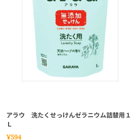
アラウ 洗たくせっけんゼラニウム詰替用１
Ｌ
¥
594