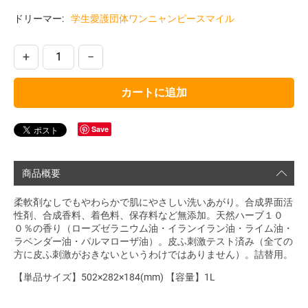
ドリーマー:
学生愛護団体ワンニャンピースマイル
+
−
カートに追加
Save
商品概要
柔軟剤なしでもやわらかで肌にやさしい洗いあがり。合成界面活
性剤、合成香料、着色料、保存料など無添加。天然ハーブ１０
０％の香り（ローズゼラニウム油・イランイラン油・ライム油・
ラベンダー油・パルマローザ油）。皮ふ刺激テスト済み（全ての
方に皮ふ刺激がおきないというわけではありません）。詰替用。
【単品サイズ】502×282×184(mm) 【容量】1L