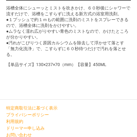
浴槽全体にシューッとミストを吹きかけ、６０秒後にシャワーで
流すだけで、浴槽をこすらずに洗える新方式の浴室用洗剤。
●１プッシュで約１ｍもの範囲に洗剤のミストをスプレーできる
ので、浴槽全体に洗剤をかけやすい。
●ムラなく濡れ広がりやすい青色のミストなので、かけたところ
が分かりやすい。
●汚れがこびりつく原因カルシウムを除去して浮かせて落とす
「無力化洗浄」で、こすらずに６０秒待つだけで汚れを落とせ
る。
【単品サイズ】130×237×70（mm）【容量】450ML
特定商取引法に基づく表示
プライバシーポリシー
利用規約
ドリーマー申し込み
お問い合わせ