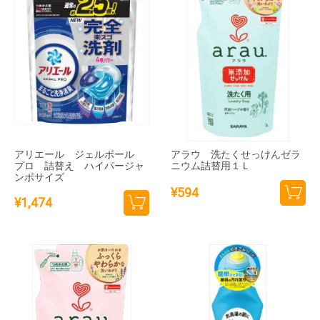
アリエール ジェルボール
アラウ 洗たくせっけんゼラ
プロ 詰替え ハイパージャ
ニウム詰替用１Ｌ
ンボサイズ
¥
594
¥
1,474
カー
カー
トに
トに
追加
追加