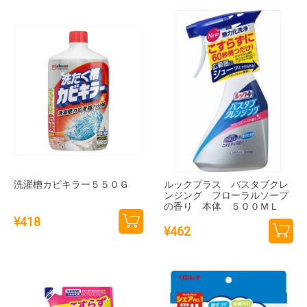
トに
トに
追加
追加
洗濯槽カビキラー５５０Ｇ
ルックプラス バスタブクレ
ンジング フローラルソープ
の香り 本体 ５００ＭＬ
¥
418
¥
462
カー
カー
トに
トに
追加
追加