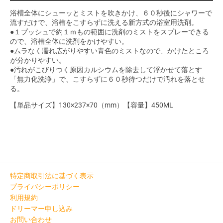
浴槽全体にシューッとミストを吹きかけ、６０秒後にシャワーで
流すだけで、浴槽をこすらずに洗える新方式の浴室用洗剤。
●１プッシュで約１ｍもの範囲に洗剤のミストをスプレーできる
ので、浴槽全体に洗剤をかけやすい。
●ムラなく濡れ広がりやすい青色のミストなので、かけたところ
が分かりやすい。
●汚れがこびりつく原因カルシウムを除去して浮かせて落とす
「無力化洗浄」で、こすらずに６０秒待つだけで汚れを落とせ
る。
【単品サイズ】130×237×70（mm）【容量】450ML
特定商取引法に基づく表示
プライバシーポリシー
利用規約
ドリーマー申し込み
お問い合わせ