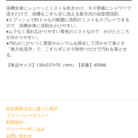
浴槽全体にシューッとミストを吹きかけ、６０秒後にシャワーで
流すだけで、浴槽をこすらずに洗える新方式の浴室用洗剤。
●１プッシュで約１ｍもの範囲に洗剤のミストをスプレーできる
ので、浴槽全体に洗剤をかけやすい。
●ムラなく濡れ広がりやすい青色のミストなので、かけたところ
が分かりやすい。
●汚れがこびりつく原因カルシウムを除去して浮かせて落とす
「無力化洗浄」で、こすらずに６０秒待つだけで汚れを落とせ
る。
【単品サイズ】130×237×70（mm）【容量】450ML
特定商取引法に基づく表示
プライバシーポリシー
利用規約
ドリーマー申し込み
お問い合わせ